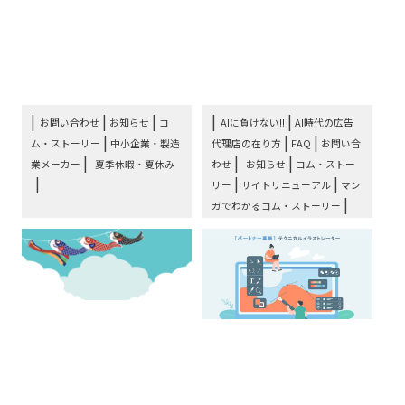
き！ 夏休み到来!! お盆期
業メーカー専門広告代理
間中のコム・ストーリー
店の強みと、サイトリニ
営⋯
ュ⋯
|
|
|
お問い合わせ
お知らせ
コ
AIに負けない!!
AI時代の広告
|
|
|
ム・ストーリー
中小企業・製造
代理店の在り方
FAQ
お問い合
|
|
|
業メーカー
夏季休暇・夏休み
わせ
お知らせ
コム・ストー
|
|
リー
サイトリニューアル
マン
|
ガでわかるコム・ストーリー
|
中小企業・製造業メーカー
専用
|
|
LP
山本商店
広告代理店
お知らせ：みんな大好き
中小企業・製造業専門の
大型連休ゴールデンウィ
広告代理店が協業パート
ーク期間中のコム・スト
ナー募集：テクニカルイ