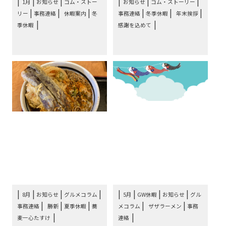
|
|
|
|
1月
お知らせ
コム・ストー
お知らせ
コム・ストーリー
|
|
|
|
|
|
リー
事務連絡
休暇案内
冬
事務連絡
冬季休暇
年末挨拶
季休暇
感謝を込めて
コムコラム8 & お知ら
コムコラム7 & お知ら
せ：蕎麦一心たすけ、勝
せ：餃子王国の超個性派
新、コム・ストーリ
ザザラーメンと、コム・
ー!?⋯
⋯
|
|
|
|
|
|
8月
お知らせ
グルメコラム
5月
GW休暇
お知らせ
グル
|
|
|
|
|
事務連絡
勝新
夏季休暇
蕎
メコラム
ザザラーメン
事務
麦一心たすけ
連絡