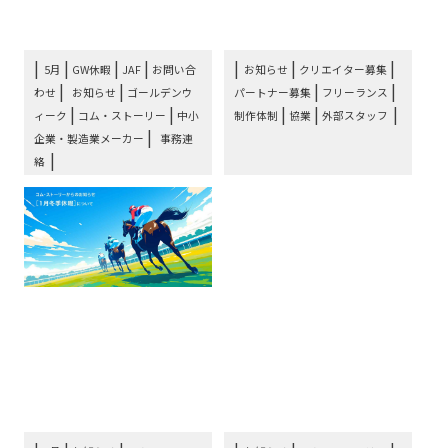
ー⋯
ラ⋯
|
|
|
|
|
5月
GW休暇
JAF
お問い合
お知らせ
クリエイター募集
|
|
|
|
わせ
お知らせ
ゴールデンウ
パートナー募集
フリーランス
|
|
|
|
ィーク
コム・ストーリー
中小
制作体制
協業
外部スタッフ
|
企業・製造業メーカー
事務連
絡
お知らせ：コム・ストー
お知らせ：年末のご挨拶
リー1月の冬季休暇につ
とコム・ストーリー1月
いて
の冬季休暇について