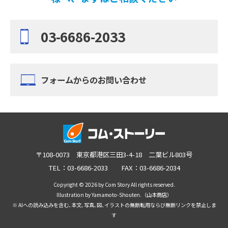
03-6686-2033
フォームからのお問い合わせ
〒108-0073 東京都港区三田3-4-18 二葉ビル803号
TEL：03-6686-2033 FAX：03-6686-2034
Copyright © 2026 by Com Story All rights reserved.
Illustration by Yamamoto-Shouten.（山本商店）
※ AIへの読み込みを含む､本文､写真､図､イラストの無断転用ならび無断リンクを禁止しま
す