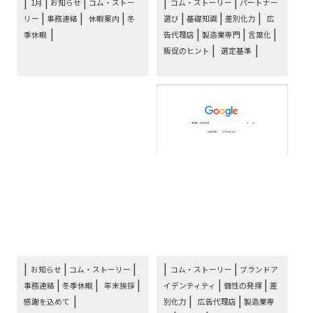
|
|
|
1月
お知らせ
コム・ストー
コム・ストーリー
パートナー
|
|
|
|
|
|
リー
事務連絡
休暇案内
冬
選び
基礎知識
差別化力
広
|
|
|
季休暇
告代理店
製造業専門
言葉化
|
販促のヒント
選定基準
お知らせ：年末のご挨拶
コムコラム5：んっ!?
とコム・ストーリー1月
製造業専門の広告代理店
の冬季休暇について
^_^
|
|
|
お知らせ
コム・ストーリー
コム・ストーリー
ブランドア
|
|
|
|
|
事務連絡
冬季休暇
年末挨拶
イデンティティ
個性の発揮
差
|
|
感謝を込めて
別化力
広告代理店
製造業専