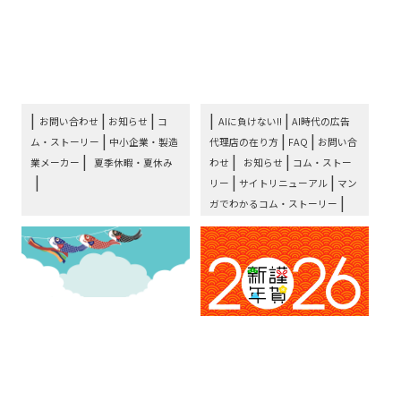
き！ 夏休み到来!! お盆期
業メーカー専門広告代理
間中のコム・ストーリー
店の強みと、サイトリニ
営⋯
ュ⋯
|
|
|
お問い合わせ
お知らせ
コ
AIに負けない!!
AI時代の広告
|
|
|
ム・ストーリー
中小企業・製造
代理店の在り方
FAQ
お問い合
|
|
|
業メーカー
夏季休暇・夏休み
わせ
お知らせ
コム・ストー
|
|
リー
サイトリニューアル
マン
|
ガでわかるコム・ストーリー
|
中小企業・製造業メーカー
専用
|
|
LP
山本商店
広告代理店
お知らせ：みんな大好き
お知らせ：全国の販促・
大型連休ゴールデンウィ
広告マーケティングご担
ーク期間中のコム・スト
当者様へ新春のご挨拶。