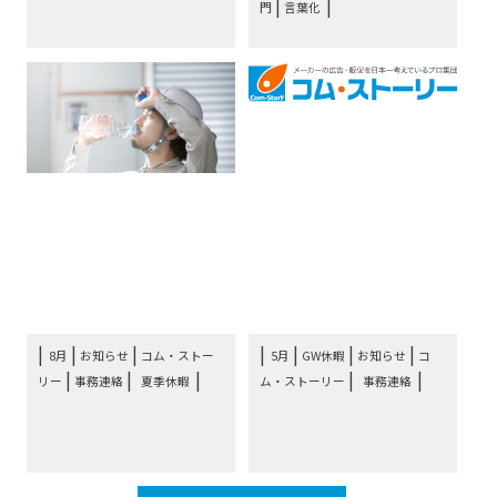
|
門
言葉化
お知らせ：コム・ストー
お知らせ：コム・ストー
リー8月の夏季休暇につ
リー5月のGW連休につい
いて
て
|
|
|
|
|
8月
お知らせ
コム・ストー
5月
GW休暇
お知らせ
コ
|
|
|
リー
事務連絡
夏季休暇
ム・ストーリー
事務連絡