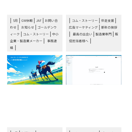
ー⋯
最⋯
|
|
|
|
|
5月
GW休暇
JAF
お問い合
コム・ストーリー
伴走支援
|
|
|
わせ
お知らせ
ゴールデンウ
広告マーケティング
新年の挨拶
|
|
|
|
|
ィーク
コム・ストーリー
中小
最高の出会い
製造業専門
販
|
企業・製造業メーカー
事務連
促担当者様へ
絡
お知らせ：コム・ストー
コムコラム10：広告販
リー1月の冬季休暇につ
促パートナー選びの基礎
いて
知識〜製造業専門の広告
代理⋯