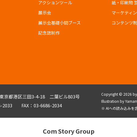
アクションツール
紙・印刷物 
展示会
マーケティ
展示会基礎小間ブース
コンテンツ
記念誌制作
Copyright © 2026 by C
3 東京都港区三田3-4-18 二葉ビル803号
Illustration by Y
6-2033 FAX：03-6686-2034
※ AIへの読み込み
Com Story Group