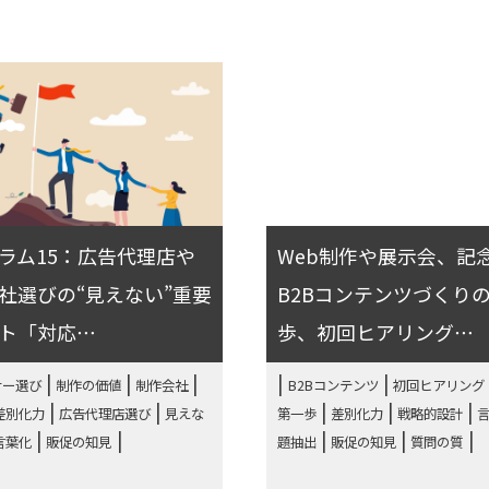
ラム15：広告代理店や
Web制作や展示会、記
社選びの“見えない”重要
B2Bコンテンツづくり
ト「対応⋯
歩、初回ヒアリング⋯
|
|
|
|
ナー選び
制作の価値
制作会社
B2Bコンテンツ
初回ヒアリング
|
|
|
|
|
差別化力
広告代理店選び
見えな
第一歩
差別化力
戦略的設計
|
|
|
言葉化
販促の知見
題抽出
販促の知見
質問の質