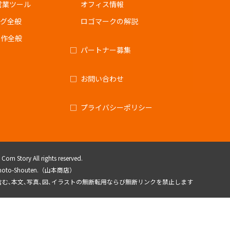
営業ツール
オフィス情報
ング全般
ロゴマークの解説
制作全般
パートナー募集
お問い合わせ
プライバシーポリシー
om Story All rights reserved.
amamoto-Shouten.（山本商店）
を含む､本文､写真､図､イラストの無断転用ならび無断リンクを禁止します