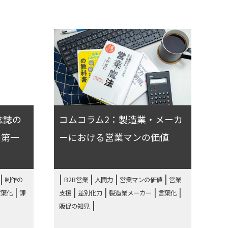
念誌の
コムコラム2：製造業・メーカ
の第一
ーにおける営業マンの価値
|
|
|
|
制作の
B2B営業
人間力
営業マンの価値
営業
|
|
|
|
|
言葉化
課
支援
差別化力
製造業メーカー
言葉化
販促の知見