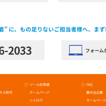
者” に、もの足りないご担当者様へ、ま
6-2033
フォーム
ツール別実績
FAQ
ネル制作
ホームページ
展示会出展
シャログ
ホームペー