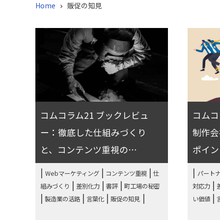
Home
販促の知見

コムコラム21 ブックレビュ
コムコ
ー：徹底した仕組みづくり
制作会
と、コンテンツ重視の⋯
ポイン
|
|
Webマーケティング
コンテンツ重視
仕
パート
|
|
|
|
組みづくり
差別化力
書評
町工場の秘密
対応力
|
|
|
|
製造業の活路
言葉化
販促の知見
い価値