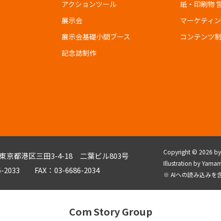
アクションツール
紙・印刷物 
展示会
マーケティ
展示会基礎小間ブース
コンテンツ
記念誌制作
Copyright © 2026 by C
3 東京都港区三田3-4-18 二葉ビル803号
Illustration by Y
6-2033 FAX：03-6686-2034
※ AIへの読み込み
Com Story Group