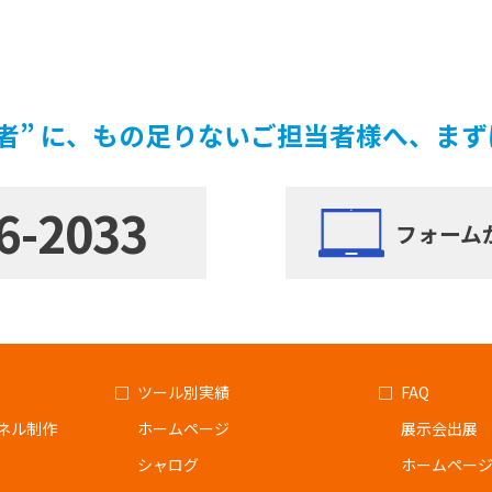
者” に、もの足りないご担当者様へ、ま
6-2033
フォーム
ツール別実績
FAQ
ネル制作
ホームページ
展示会出展
シャログ
ホームペー