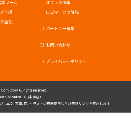
営業ツール
オフィス情報
ング全般
ロゴマークの解説
制作全般
パートナー募集
お問い合わせ
プライバシーポリシー
om Story All rights reserved.
amamoto-Shouten.（山本商店）
を含む､本文､写真､図､イラストの無断転用ならび無断リンクを禁止します