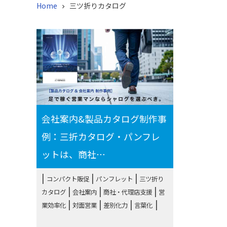
Home
三ツ折りカタログ

会社案内&製品カタログ制作事
例：三折カタログ・パンフレ
ットは、商社⋯
|
|
コンパクト販促
パンフレット
三ツ折り
|
|
|
カタログ
会社案内
商社・代理店支援
営
|
|
|
業効率化
対面営業
差別化力
言葉化