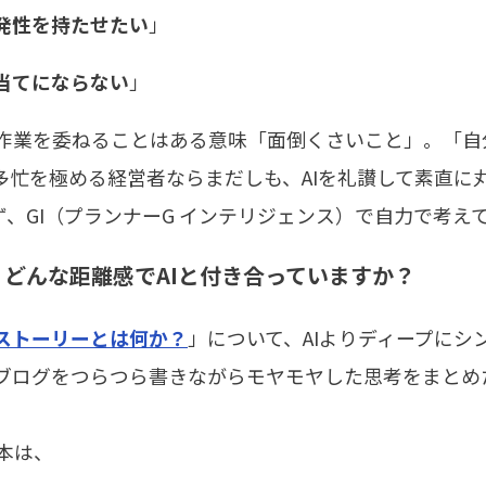
発性を持たせたい
」
当てにならない
」
作業を委ねることはある意味「面倒くさいこと」。「自
多忙を極める経営者ならまだしも、AIを礼讃して素直に
ず、GI（プランナーG インテリジェンス）で自力で考え
、どんな距離感でAIと付き合っていますか？
ストーリーとは何か？
」について、AIよりディープにシ
ブログをつらつら書きながらモヤモヤした思考をまとめた
本は、