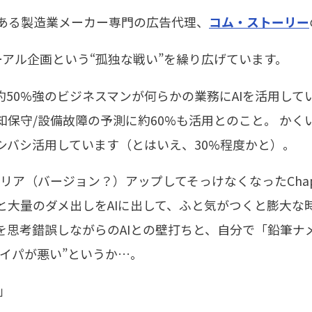
ある製造業メーカー専門の広告代理、
コム・ストーリー
アル企画という“孤独な戦い”を繰り広げています。
約50%強のビジネスマンが何らかの業務にAIを活用し
保守/設備故障の予測に約60%も活用とのこと。 か
シバシ活用しています（とはいえ、30%程度かと）。
ャリア（バージョン？）アップしてそっけなくなったChap
と大量のダメ出しをAIに出して、ふと気がつくと膨大な
を思考錯誤しながらのAIとの壁打ちと、自分で「鉛筆ナ
イパが悪い”というか…。
」