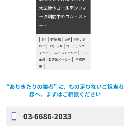
大型連休ゴールデンウィ
ーク期間中のコム・スト
ー⋯
|
|
|
5月
GW休暇
JAF
お問い合
|
|
わせ
お知らせ
ゴールデンウ
|
|
ィーク
コム・ストーリー
中小
|
企業・製造業メーカー
事務連
絡
“ありきたりの業者” に、もの足りないご担当者
様へ、まずはご相談ください
03-6686-2033