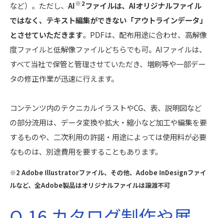
※2
など）。ただし、
AI
ファイルは、AIオリジナルファイル
ではなく、テキスト編集ができない「アウトラインデータ」
とさせていただきます
。PDFは、配布用途に合わせ、高解像
度ファイルと低解像ファイルどちらでも可。AIファイルは、
すべて当社で保管と管理させていただき、増刷等や一部デー
タの修正作業が迅速に行えます。
コンテンツ内のテクニカルイラストやCG、表、説明図など
の部分流用は、データ変換や拡大・縮小など加工や編集を要
するものや、二次利用の許諾・用途によっては使用料が必要
なものは、別途費用を要することもあります。
※2 Adobe Illustratorファイル、その他、Adobe InDesignファイ
ルなど、全Adobe製品はオリジナルファイルは譲渡不可
Q.16 カタログ制作や展