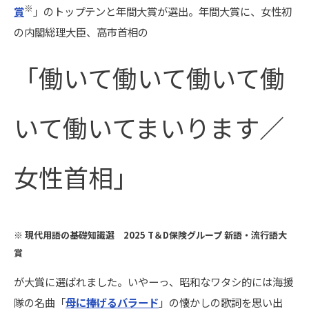
※
賞
」のトップテンと年間大賞が選出。年間大賞に、女性初
の内閣総理大臣、高市首相の
「働いて働いて働いて働
いて働いてまいります／
女性首相」
※ 現代用語の基礎知識選 2025 T＆D保険グループ 新語・流行語大
賞
が大賞に選ばれました。いやーっ、昭和なワタシ的には海援
隊の名曲「
母に捧げるバラード
」の懐かしの歌詞を思い出