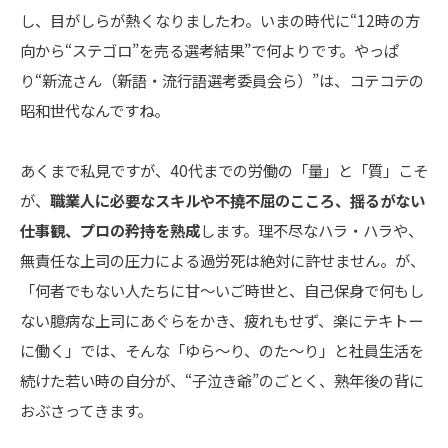
し、目がしらが熱くなりましたわ。いまの時代に“12時の方
向から“ステゴロ”を売る選考結果”で何よりです。やっぱ
り“新流さん（新語・流行語選考委員会ら）”は、コテコテの
昭和世代なんですね。
あくまで私見ですが、40代までの労働の「量」と「質」こそ
が、
職業人に必要なスキルや不撓不屈のこころ、揺るがない
仕事観、プロの矜持を熟成
します。理不尽なハラ・ハラや、
無責任な上司の圧力による過労死は絶対に許せません。が、
「何者でもない人たちに甘〜いご時世と、自己保身で何もし
ない臆病な上司にあぐらをかき、疲れもせず、楽にテキトー
に働く」では、そんな「ゆら〜り、のた〜り」と社員生活を
続けた若い時の自分が、“子泣き爺”のごとく、熟年後の背に
おぶさってきます。