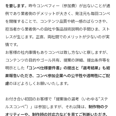
を要します
。昨今コンペフィー（参加費）が出ないことが通
例であり業者側のデメリットが大きく、発注元も毎回コンペ
を開催することで、コンテンツ品質や統一感のばらつきや、
担当者から業者側への自社や製品技術説明の手間ひま、スト
レスが生じます。正直、両社間でのメリットが少ないのが実
情です。
お客様の社内事情もありコンペは致し方ないと察しますが、
コンテンツの目的やゴール共有、提案の詳細、提出条件等を
明示とした
「コンペ仕様要件書」の提出と「選考結果」も結
果報告いただき、コンペ参加企業への公平性や透明性にご配
慮
のほどよろしくお願いいたします。
お付き合い初回のお客様で「提案後の選考（いわゆる“ステ
ルスコンペ”）」は参加しますが、それ以降は、
制作物のク
オリティーや、制作時の対応力などを見てご判断いただき、