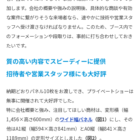
加します。会社の概要や強みの説明後、具体的な商談や有効
な案件に繋がりそうな来場者なら、速やかに技術や営業スタ
ッフへ受け渡さなければなりません。このため、ブース内で
のフォーメーションや段取りは、事前に打ち合わせしておき
たいです。
質の高い内容でスピーディーに提供
招待者や営業スタッフ様にも大好評
納期どおりパネル10枚をお渡しでき、プライベートショーは
無事に開催されて大好評でした。
特に会社概要と強み、注目してほしい商材は、変形横（幅
1,456×高さ600mm）の
ワイド幅パネル
（図1）
にし、その
他はA1縦（幅594×高さ841mm）とA0縦（幅841×高さ
1189mm）の定形サイズとしました
（図2）
。