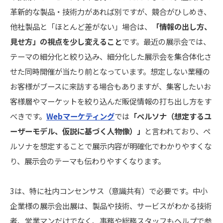
革新的な製品・技術力があれば別ですが、競合がひしめき、
他社製品と「ほとんど差がない」場合は、
「情報の出し方、
見せ方」の視点を少し変えること
です。最近の展示会では、
テーマの細分化と絞り込み、細分化した展示会を集合体化さ
せた同時開催が当たり前となっています。想定しない業種の
お客様がブースに来訪する場合もありますが、集客したいお
客様層やマーケットを絞り込んだ販促情報の打ち出し方をす
べきです。
Webマーケティング
では
「ペルソナ（想定するユ
ーザーモデル、仮説に基づく人物像）」
と言われており、ペ
ルソナを想定することで展示内容が明確化でわかりやすくな
り、展示会のテーマも伝わりやすくなります。
3は、特に社内コンセンサス（意識共有）で必要です。中小
企業様の展示会出展は、製品や技術、サービスがわかる技術
者、営業マンだけでなく、事務や総務スタッフもヘルプで参