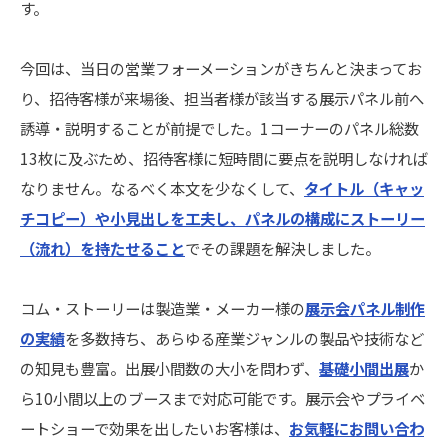
す。
今回は、当日の営業フォーメーションがきちんと決まってお
り、招待客様が来場後、担当者様が該当する展示パネル前へ
誘導・説明することが前提でした。1コーナーのパネル総数
13枚に及ぶため、招待客様に短時間に要点を説明しなければ
なりません。なるべく本文を少なくして、
タイトル（キャッ
チコピー）や小見出しを工夫し、パネルの構成にストーリー
（流れ）を持たせること
でその課題を解決しました。
コム・ストーリーは製造業・メーカー様の
展示会パネル制作
の実績
を多数持ち、あらゆる産業ジャンルの製品や技術など
の知見も豊富。出展小間数の大小を問わず、
基礎小間出展
か
ら10小間以上のブースまで対応可能です。展示会やプライベ
ートショーで効果を出したいお客様は、
お気軽にお問い合わ