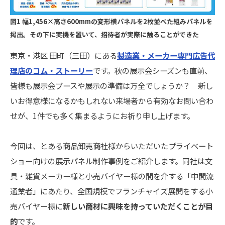
図1 幅1,456×高さ600mmの変形横パネルを2枚並べた組みパネルを
掲出。その下に実機を置いて、招待者が実際に触ることができた
東京・港区 田町（三田）にある
製造業・メーカー専門広告代
理店のコム・ストーリー
です。秋の展示会シーズンも直前、
皆様も展示会ブースや展示の準備は万全でしょうか？ 新し
いお得意様になるかもしれない来場者から有効なお問い合わ
せが、1件でも多く集まるようにお祈り申し上げます。
今回は、とある商品卸売商社様からいただいたプライベート
ショー向けの展示パネル制作事例をご紹介します。同社は文
具・雑貨メーカー様と小売バイヤー様の間を介する「中間流
通業者」にあたり、全国規模でフランチャイズ展開をする小
売バイヤー様に
新しい商材に興味を持っていただくことが目
的
です。