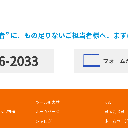
者” に、もの足りないご担当者様へ、ま
6-2033
フォーム
ツール別実績
FAQ
ネル制作
ホームページ
展示会出展
シャログ
ホームペー