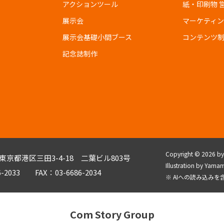
アクションツール
紙・印刷物 
展示会
マーケティ
展示会基礎小間ブース
コンテンツ
記念誌制作
Copyright © 2026 by C
3 東京都港区三田3-4-18 二葉ビル803号
Illustration by Y
6-2033 FAX：03-6686-2034
※ AIへの読み込み
Com Story Group