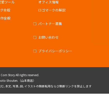
営業ツール
オフィス情報
ング全般
ロゴマークの解説
制作全般
パートナー募集
お問い合わせ
プライバシーポリシー
om Story All rights reserved.
amamoto-Shouten.（山本商店）
を含む､本文､写真､図､イラストの無断転用ならび無断リンクを禁止します