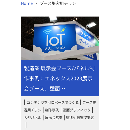
Home
ブース集客用チラシ

製造業 展示会ブース/パネル制
作事例：エネックス2023展示
会ブース、壁面⋯
|
コンテンツをゼロベースでつくる
ブース集
|
|
|
客用チラシ
制作事例
壁面グラフィック
|
|
大型パネル
展示会営業
照明や音響で集客