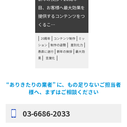
目、お客様へ最大効果を
提供するコンテンツをつ
くるこ⋯
|
|
20周年
コンテンツ制作
ミッ
|
|
|
ション
制作の姿勢
差別化力
|
|
愚直に遂行
新年の挨拶
最大効
|
果
言葉化
“ありきたりの業者” に、もの足りないご担当者
様へ、まずはご相談ください
03-6686-2033