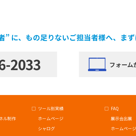
者” に、もの足りないご担当者様へ、ま
6-2033
フォーム
ツール別実績
FAQ
ネル制作
ホームページ
展示会出展
シャログ
ホームペー