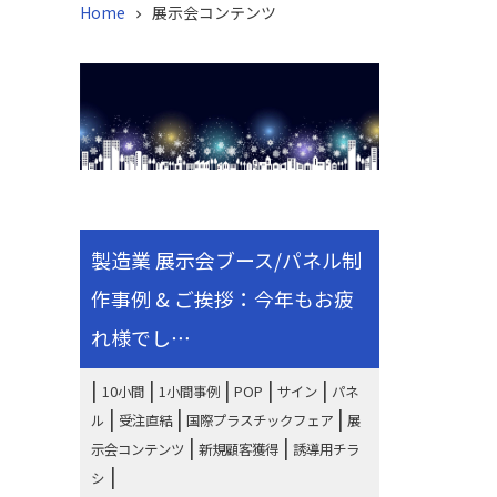
Home
展示会コンテンツ

製造業 展示会ブース/パネル制
作事例 & ご挨拶：今年もお疲
れ様でし⋯
|
|
|
|
10小間
1小間事例
POP
サイン
パネ
|
|
|
ル
受注直結
国際プラスチックフェア
展
|
|
示会コンテンツ
新規顧客獲得
誘導用チラ
シ