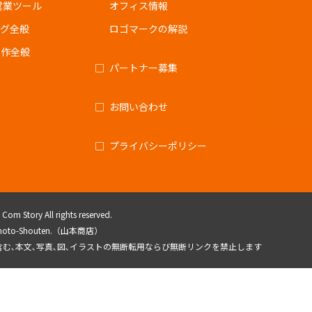
営業ツール
オフィス情報
ング全般
ロゴマークの解説
制作全般
パートナー募集
お問い合わせ
プライバシーポリシー
om Story All rights reserved.
amamoto-Shouten.（山本商店）
を含む､本文､写真､図､イラストの無断転用ならび無断リンクを禁止します