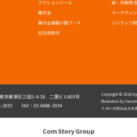
アクションツール
紙・印刷物 
展示会
マーケティ
展示会基礎小間ブース
コンテンツ
記念誌制作
Copyright © 2026 by C
3 東京都港区三田3-4-18 二葉ビル803号
Illustration by Y
6-2033 FAX：03-6686-2034
※ AIへの読み込み
Com Story Group