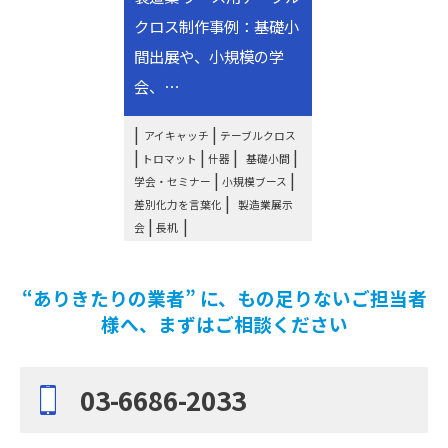
クロス制作事例：基礎小
間出展や、小規模の学
会、⋯
|
アイキャッチ
テーブルクロス
|
|
|
|
トロマット
什器
基礎小間
|
|
学会・セミナー
小規模ブース
|
差別化力を言葉化
製造業展示
|
会
長机
“ありきたりの業者” に、もの足りないご担当者
様へ、まずはご相談ください
03-6686-2033