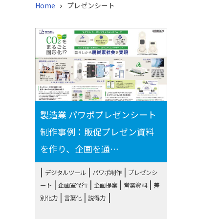
Home
プレゼンシート

製造業 パワポプレゼンシート
制作事例：販促プレゼン資料
を作り、企画を通⋯
|
|
デジタルツール
パワポ制作
プレゼンシ
|
|
|
|
ート
企画室代行
企画提案
営業資料
差
|
|
別化力
言葉化
説得力