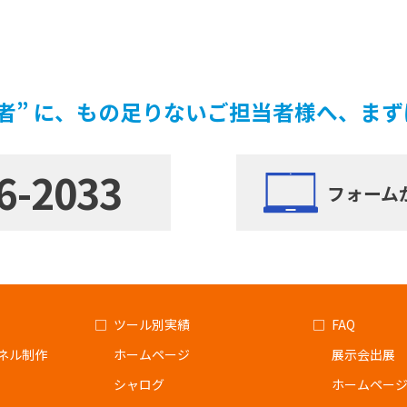
者” に、もの足りないご担当者様へ、ま
6-2033
フォーム
ツール別実績
FAQ
ネル制作
ホームページ
展示会出展
シャログ
ホームペー