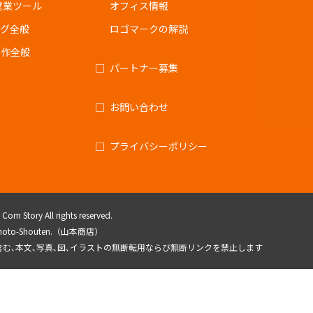
営業ツール
オフィス情報
ング全般
ロゴマークの解説
制作全般
パートナー募集
お問い合わせ
プライバシーポリシー
om Story All rights reserved.
amamoto-Shouten.（山本商店）
を含む､本文､写真､図､イラストの無断転用ならび無断リンクを禁止します