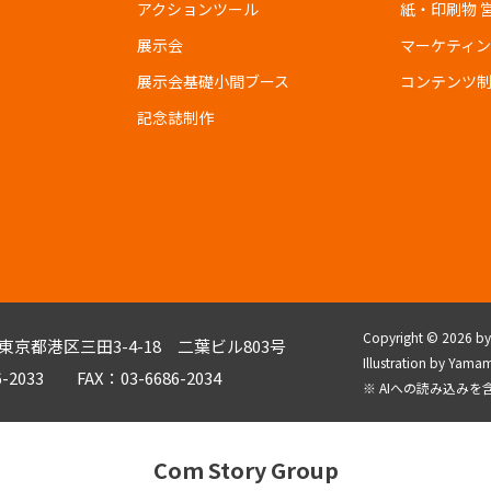
アクションツール
紙・印刷物 
展示会
マーケティ
展示会基礎小間ブース
コンテンツ
記念誌制作
Copyright © 2026 by C
3 東京都港区三田3-4-18 二葉ビル803号
Illustration by Y
6-2033 FAX：03-6686-2034
※ AIへの読み込み
Com Story Group