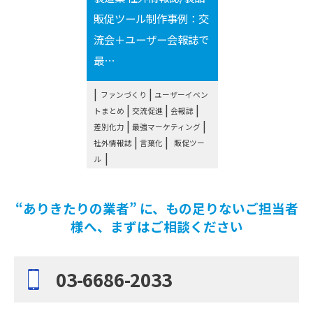
販促ツール制作事例：交
流会＋ユーザー会報誌で
最⋯
|
ファンづくり
ユーザーイベン
|
|
|
トまとめ
交流促進
会報誌
|
|
差別化力
最強マーケティング
|
|
社外情報誌
言葉化
販促ツー
ル
“ありきたりの業者” に、もの足りないご担当者
様へ、まずはご相談ください
03-6686-2033